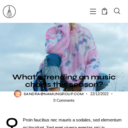
0
FESTIVALS
What’s trending on music
charts this season?
SANDRA@NAMUNGROUP.COM
22/12/2022
0
Comments
Q
Proin faucibus nec mauris a sodales, sed elementum
mi tincidunt. Sed eget viverra egestas nisi in