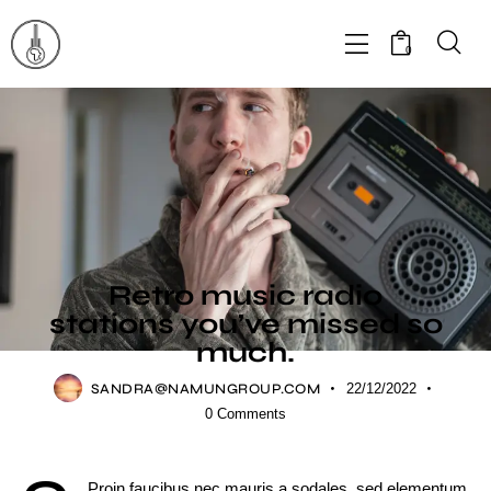
0
FESTIVALS
Retro music radio
stations you’ve missed so
much.
SANDRA@NAMUNGROUP.COM
22/12/2022
0
Comments
Proin faucibus nec mauris a sodales, sed elementum