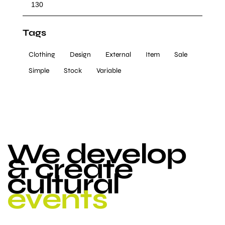
Tags
Clothing
Design
External
Item
Sale
Simple
Stock
Variable
We develop
& create
cultural
events