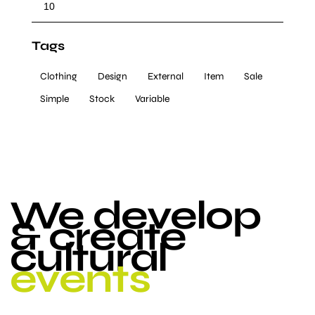
Tags
Clothing
Design
External
Item
Sale
Simple
Stock
Variable
We develop
& create
cultural
events