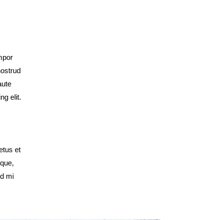
empor
nostrud
aute
g elit.
etus et
ique,
id mi