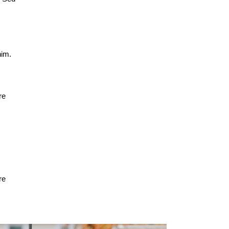
nim.
re
re