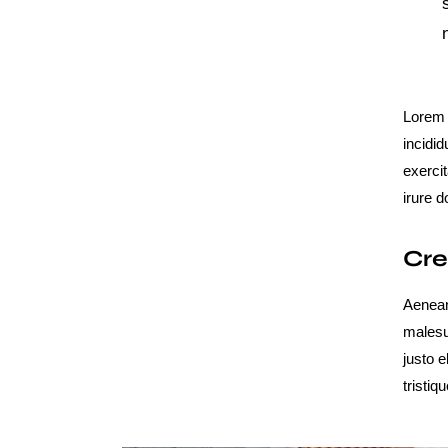
n
Lorem 
incidi
exerci
irure d
Cre
Aenean
malesu
justo 
tristiq