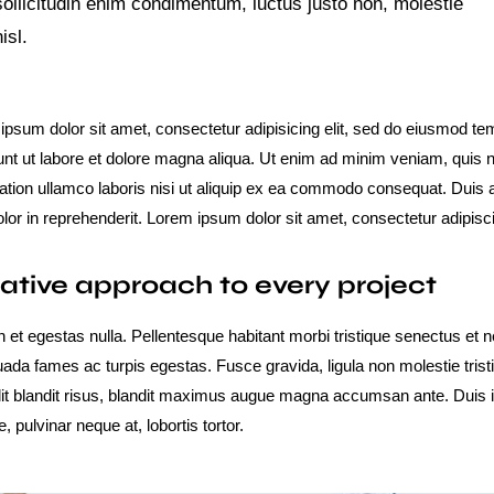
sollicitudin enim condimentum, luctus justo non, molestie
isl.
ipsum dolor sit amet, consectetur adipisicing elit, sed do eiusmod t
dunt ut labore et dolore magna aliqua. Ut enim ad minim veniam, quis 
tation ullamco laboris nisi ut aliquip ex ea commodo consequat. Duis 
olor in reprehenderit. Lorem ipsum dolor sit amet, consectetur adipiscin
ative approach to every project
 et egestas nulla. Pellentesque habitant morbi tristique senectus et n
ada fames ac turpis egestas. Fusce gravida, ligula non molestie trist
elit blandit risus, blandit maximus augue magna accumsan ante. Duis 
ue, pulvinar neque at, lobortis tortor.