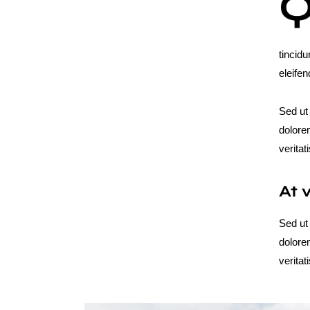
tincid
eleifen
Sed ut
dolore
veritat
At 
Sed ut
dolore
veritat