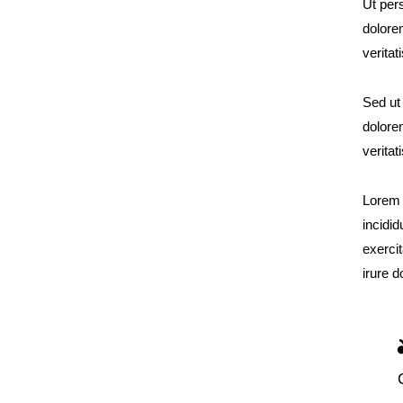
Ut per
dolore
veritat
Sed ut
dolore
veritat
Lorem 
incidi
exerci
irure d