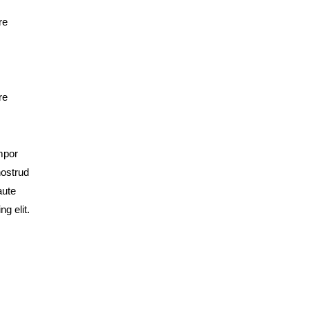
re
re
empor
nostrud
aute
g elit.