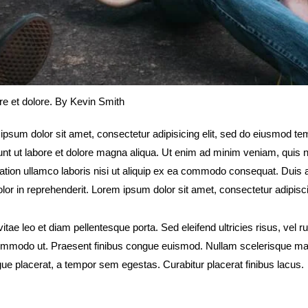
re et dolore. By
Kevin Smith
ipsum dolor sit amet, consectetur adipisicing elit, sed do eiusmod t
dunt ut labore et dolore magna aliqua. Ut enim ad minim veniam, quis 
tation ullamco laboris nisi ut aliquip ex ea commodo consequat. Duis 
olor in reprehenderit. Lorem ipsum dolor sit amet, consectetur adipiscin
itae leo et diam pellentesque porta. Sed eleifend ultricies risus, vel r
ommodo ut. Praesent finibus congue euismod. Nullam scelerisque m
gue placerat, a tempor sem egestas. Curabitur placerat finibus lacus.