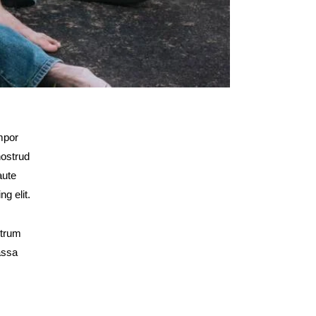
empor
nostrud
aute
g elit.
utrum
assa