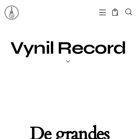
0
Vynil Record
De grandes