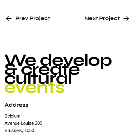
Prev Project
Next Project
We develop
& create
cultural
events
Address
Belgium —
Avenue Louise 209
Brussels, 1050